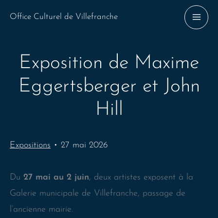
Aller
Office Culturel de Villefranche
au
contenu
Exposition de Maxime
Eggertsberger et John
Hill
Expositions
•
27 mai 2026
Du
27 mai au 2 juin
, deux artistes exposent à la
Galerie municipale de Villefranche, passage de
l’ancienne mairie.