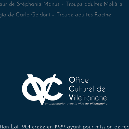
cœur de Stéphanie Manus – Troupe adultes Molière
gia de Carlo Goldoni – Troupe adultes Racine
tion Loi 1901 créée en 1989 ayant pour mission de féd