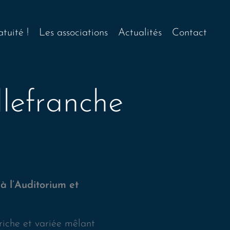
tuité !
Les associations
Actualités
Contact
lefranche
à l’Auditorium et
riche et variée mêlant