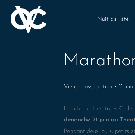
Aller
au
Nuit de l’été
contenu
Marathon
Vie de l'association
•
11 jui
L’école de Théâtre « Collec
dimanche 21 juin au Théât
Pendant deux jours, petits 