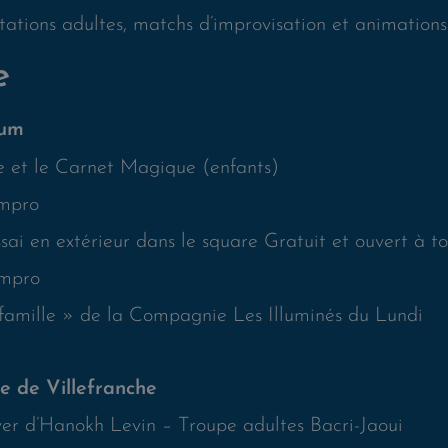
tations adultes, matchs d’improvisation et animations 
e
ium
e et le Carnet Magique (enfants)
impro
ssai en extérieur dans le square Gratuit et ouvert à t
impro
 famille » de la Compagnie Les Illuminés du Lundi
e de Villefranche
hiver d’Hanokh Levin – Troupe adultes Bacri-Jaoui